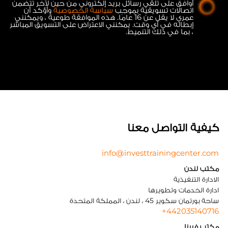
أوافق على تلقي رسائل بريد إلكتروني من حين لآخر تتضمن
اتصالات تسويقية بموجب
سياسة الخصوصية
وأؤكد أن
عمري لا يقل عن 16 عامًا. هذه الموافقة طوعية ، ويمكنني
إبطاله في أي وقت. يمكنني الاعتراض على التسويق المباشر
، بما في ذلك التنميط.
كيفية التواصل معنا
info@investtrainingcenter.com
مكتب لندن
الادارة التنفيذية
ادارة الخدمات وتطويرها
ساحة بورتمان سكوير 45 ، لندن ، المملكة المتحدة
+442035140716
مكتب فيينا