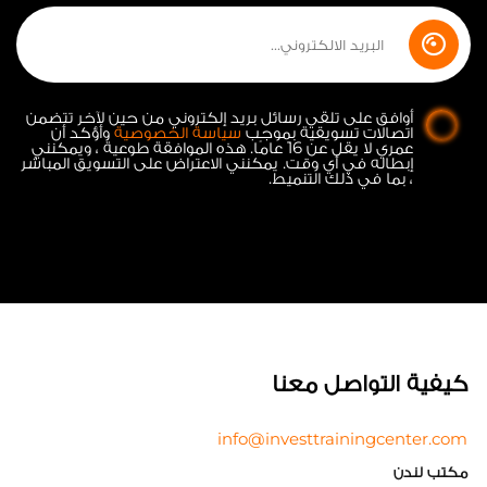
أوافق على تلقي رسائل بريد إلكتروني من حين لآخر تتضمن
اتصالات تسويقية بموجب
سياسة الخصوصية
وأؤكد أن
عمري لا يقل عن 16 عامًا. هذه الموافقة طوعية ، ويمكنني
إبطاله في أي وقت. يمكنني الاعتراض على التسويق المباشر
، بما في ذلك التنميط.
كيفية التواصل معنا
info@investtrainingcenter.com
مكتب لندن